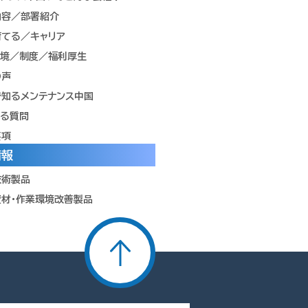
内容／部署紹介
育てる／キャリア
環境／制度／福利厚生
の声
で知るメンテナンス中国
ある質問
要項
情報
技術製品
資材・作業環境改善製品