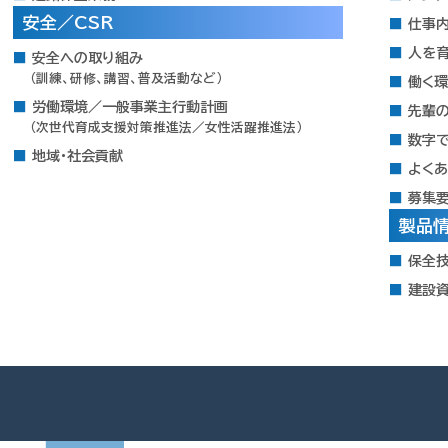
安全／CSR
仕事
人を
安全への取り組み
（訓練、研修、講習、普及活動など）
働く
労働環境／一般事業主行動計画
先輩
（次世代育成支援対策推進法／女性活躍推進法）
数字
地域・社会貢献
よく
募集
製品
保全
建設